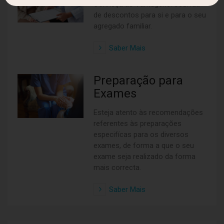
Conheça as Vantagens. Usufrua
de descontos para si e para o seu
agregado familiar.
Saber Mais
Preparação para
Exames
Esteja atento às recomendações
referentes às preparações
especifícas para os diversos
exames, de forma a que o seu
exame seja realizado da forma
mais correcta.
Saber Mais