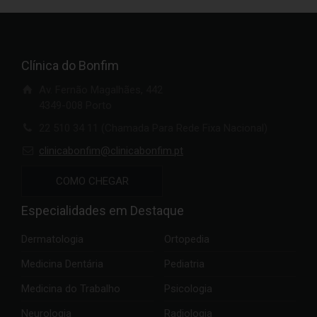
Clínica do Bonfim
Av. Fernão Magalhães, 442
4349-008 Porto
22 510 34 11 (Chamada Para Rede Fixa Nacional)
clinicabonfim@clinicabonfim.pt
COMO CHEGAR
Especialidades em Destaque
Dermatologia
Ortopedia
Medicina Dentária
Pediatria
Medicina do Trabalho
Psicologia
Neurologia
Radiologia