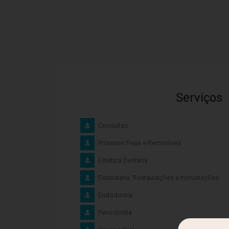
Serviços
Consultas
Próteses Fixas e Removíveis
Estética Dentária
Dentisteria: Restaurações e Incrustações
Endodontia
Periodontia