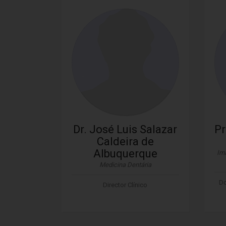
Dr. José Luis Salazar
Pr
Caldeira de
Albuquerque
Ima
Medicina Dentária
Do
Director Clínico