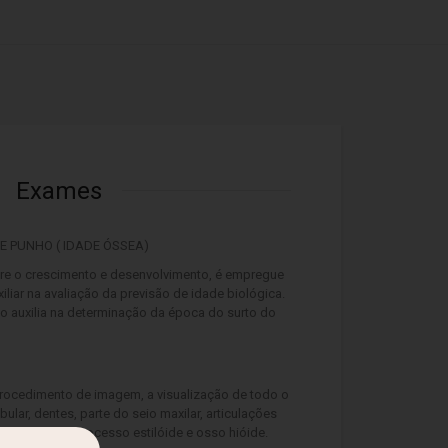
Exames
E PUNHO ( IDADE ÓSSEA)
bre o crescimento e desenvolvimento, é empregue
liar na avaliação da previsão de idade biológica.
o auxilia na determinação da época do surto do
procedimento de imagem, a visualização de todo o
lar, dentes, parte do seio maxilar, articulações
ossa nasal, processo estilóide e osso hióide.