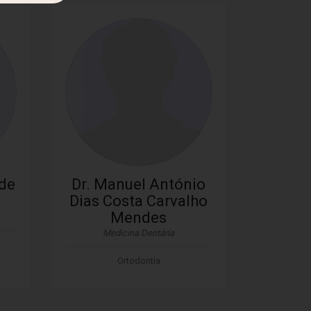
 de
Dr. Manuel António
Dias Costa Carvalho
Mendes
Medicina Dentária
Ortodontia