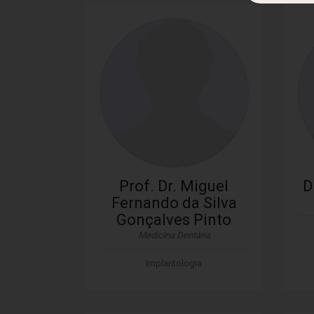
Prof. Dr. Miguel
D
Fernando da Silva
Gonçalves Pinto
Medicina Dentária
Implantologia