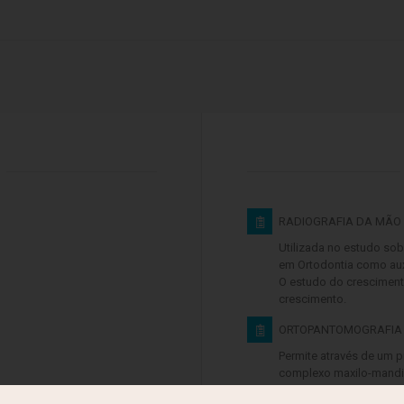
RADIOGRAFIA DA MÃO 
Utilizada no estudo so
em Ortodontia como auxi
O estudo do cresciment
crescimento.
ORTOPANTOMOGRAFIA
Permite através de um 
complexo maxilo-mandibu
temporo-mandibulares, f