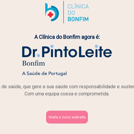
TELERRADIOGRAFIA LA
PÓSTERO-ANTERIOR, P
RADIOGRAFIA DE PERFI
A Clínica do Bonfim agora é:
TAC DAS ATM´S ( ART
TAC DOS SEIOS PERI N
de saúde, que gere a sua saúde com responsabilidade e susten
Com uma equipa coesa e comprometida.
Especialidade
Corpo Clínico
Visite o novo website