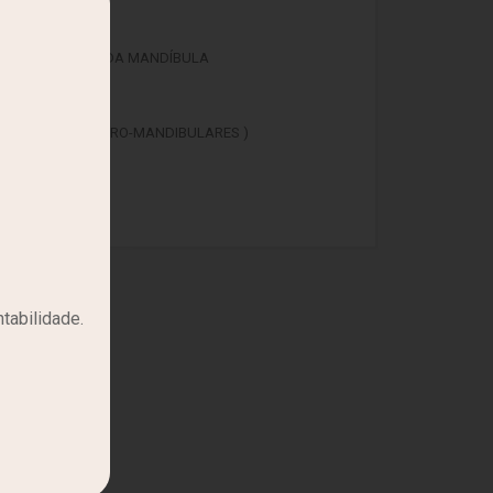
TERAL
ERFIL E OBLÍQUA DA MANDÍBULA
L DO CR NIO
ICULAÇÕES TEMPORO-MANDIBULARES )
ASAIS
tabilidade.