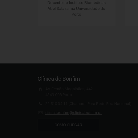
Docente no Instituto Biomédicas
Abel Salazar na Universidade do
Porto
Clínica do Bonfim
Av. Fernão Magalhães, 442
4349-008 Porto
22 510 34 11 (Chamada Para Rede Fixa Nacional)
clinicabonfim@clinicabonfim.pt
COMO CHEGAR