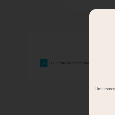
Exames
EEG Electroencefalograma
Uma marca 