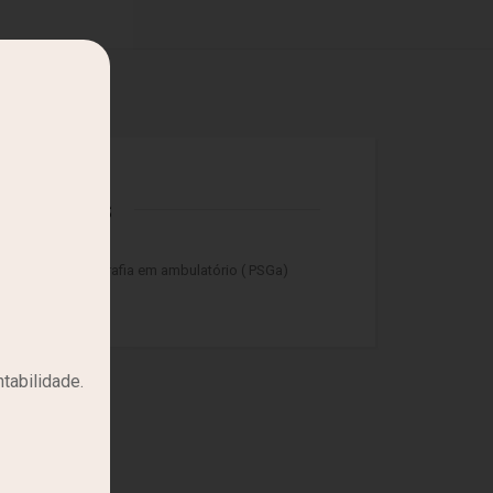
Exames
ono / Polissonografia em ambulatório ( PSGa)
tabilidade.